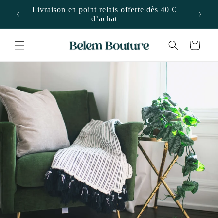
ET
PASSER
Livraison en point relais offerte dès 40 €
10"
AU
d’achat
CONTENU
Panier