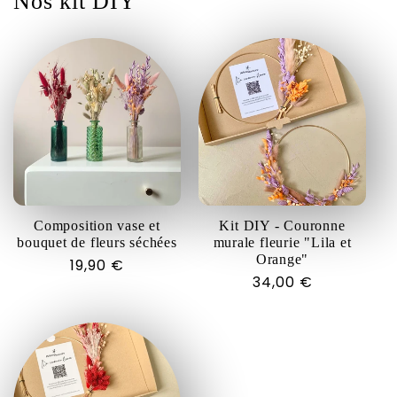
Nos kit DIY
Composition vase et
Kit DIY - Couronne
bouquet de fleurs séchées
murale fleurie "Lila et
Orange"
Prix
19,90 €
Prix
34,00 €
habituel
habituel