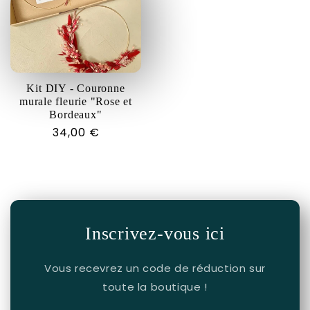
Kit DIY - Couronne
murale fleurie "Rose et
Bordeaux"
Prix
34,00 €
habituel
Inscrivez-vous ici
Vous recevrez un code de réduction sur
toute la boutique !