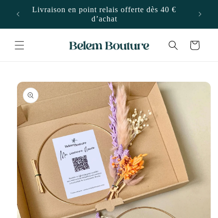
ET
PASSER
Livraison en point relais offerte dès 40 €
10"
AU
d’achat
CONTENU
Panier
PASSER AUX
INFORMATIONS
PRODUITS