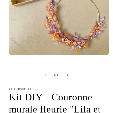
Ouvrir
le
média
1
dans
de
1
/
5
une
fenêtre
modale
BELEMBOUTURE
Kit DIY - Couronne
murale fleurie "Lila et