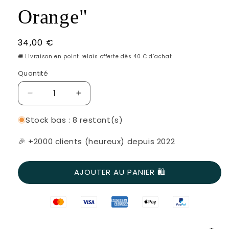
Orange"
Prix
34,00 €
habituel
🚚 Livraison en point relais offerte dès 40 € d’achat
Quantité
Réduire
Augmenter
la
la
quantité
quantité
Stock bas : 8 restant(s)
de
de
Kit
Kit
🎉 +2000 clients (heureux) depuis 2022
DIY
DIY
-
-
AJOUTER AU PANIER 🛍
Couronne
Couronne
murale
murale
fleurie
fleurie
&quot;Lila
&quot;Lila
et
et
Orange&quot;
Orange&quot;